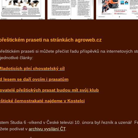
přeštickém praseti na stránkách agroweb.cz
řeštickém praseti si můžete přečíst řadu příspěvků na internetových 
jednotlivé články:
Mladoticích plní chovatelský cíl
d lesem se daří ovcím i prasatům
ovatelé přeštických prasat budou mít svůj klub
eštické černostrakaté najdeme v Kostelci
tem Studia 6 -víkend v České televizi 10. února byl řezník a uzenář 
žete podívat v
archivu vysílání ČT
.