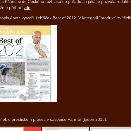
a Kšánu si do Českého rozhlasu do pořadu Je jaká je pozvala redakto
žete přehrát
zd
e
.
opis Apetit vytvořil žebříček Best of 2012. V kategorii "produkt" zvítěz
nek o přeštickém praseti v časopise Farmář (leden 2013):