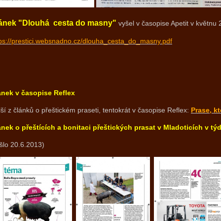
ánek "Dlouhá cesta do masny"
vyšel v časopise Apetit v květnu 
tps://prestici.websnadno.cz/dlouha_cesta_do_masny.pdf
ánek v časopise Reflex
ší z článků o přeštickém praseti, tentokrát v časopise Reflex:
Prase, k
ánek o přeštících a bonitaci přeštických prasat v Mladoticích v 
šlo 20.6.2013)