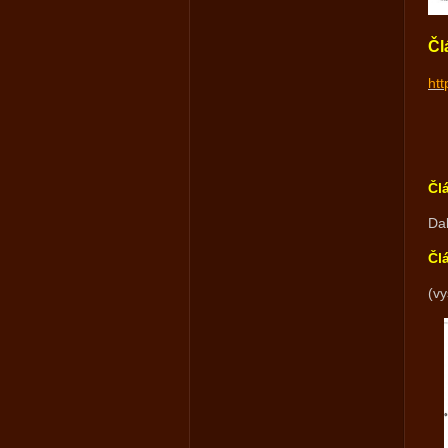
Čl
ht
Čl
Dal
Čl
(vy