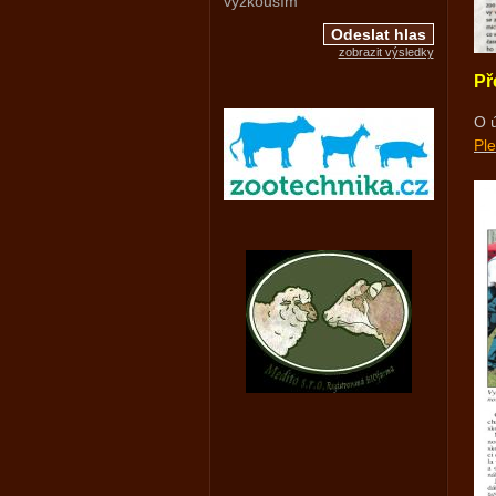
vyzkouším
zobrazit výsledky
Př
O 
Pl