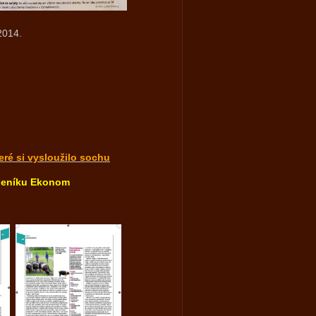
2014.
teré si vysloužilo sochu
týdeníku Ekonom