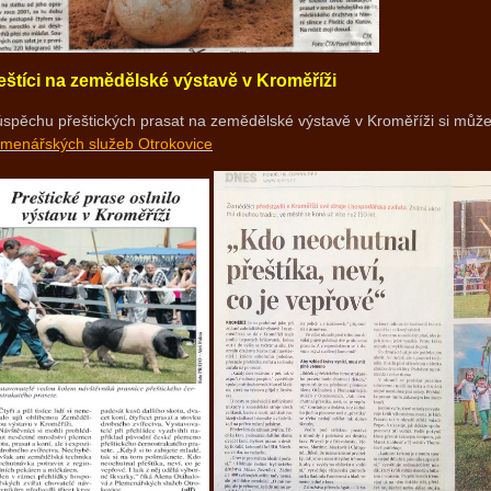
eštíci na zemědělské výstavě v Kroměříži
úspěchu přeštických prasat na zemědělské výstavě v Kroměříži si můž
emenářských služeb Otrokovice