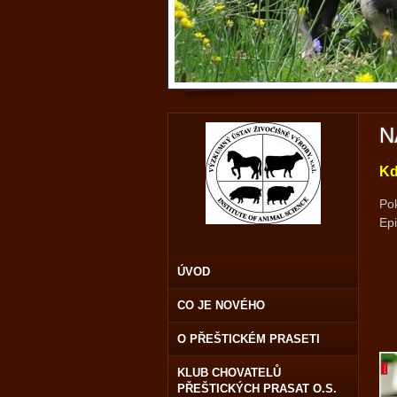
N
Kd
Pok
Epi
ÚVOD
CO JE NOVÉHO
O PŘEŠTICKÉM PRASETI
KLUB CHOVATELŮ
PŘEŠTICKÝCH PRASAT O.S.