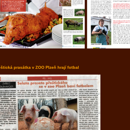
eštická prasátka v ZOO Plzeň hrají fotbal