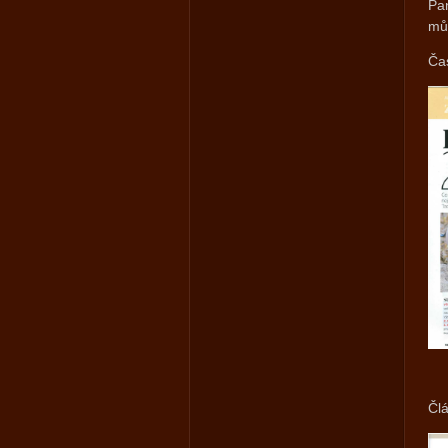
Pan
mů
Čas
Člá