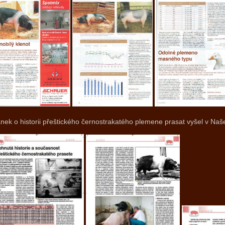
nek o historii přeštického černostrakatého plemene prasat vyšel v Na