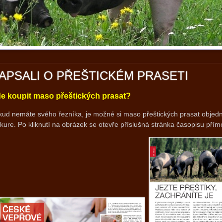
APSALI O PŘEŠTICKÉM PRASETI
e koupit maso přeštických prasat?
ud nemáte svého řezníka, je možné si maso přeštických prasat objedn
kure. Po kliknutí na obrázek se otevře příslušná stránka časopisu pří