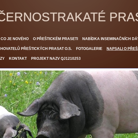
 ČERNOSTRAKATÉ PRA
CO JE NOVÉHO
O PŘEŠTICKÉM PRASETI
NABÍDKA INSEMINAČNÍCH DÁ
HOVATELŮ PŘEŠTICKÝCH PRASAT O.S.
FOTOGALERIE
NAPSALI O PŘEŠ
ZY
KONTAKT
PROJEKT NAZV QJ1210253