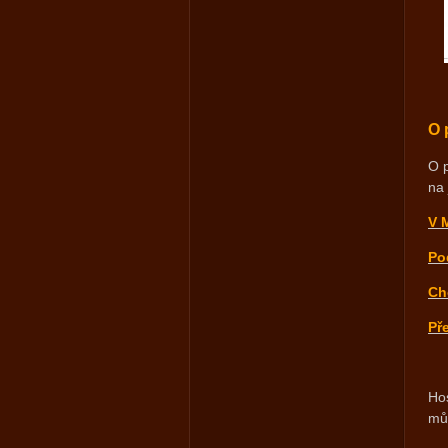
O 
O p
na 
V 
Po
Ch
Př
Hos
mů