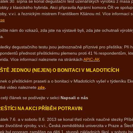
átek 30. srpna se konal degustační test uzenářských výrobků z masa p
obky z klasického hybrida. Akci připravila Agrární komora ČR ve spol
oby, v.v.i. a řeznickým mistrem Františkem Kšánou ml. Více informací 
ase
ište nám do vzkazů, zda jste na výstavě byli, zda jste ochutnali výrobk
la.
ledky degustačního testu jsou jednoznačně příznivé pro přeštíka: Při
spondentů přednost přeštickému plemenu proti 41 % respondentům, kte
rida. Více informací naleznete na stránkách
APIC-AK
ŠTĚ JEDNOU (NEJEN) O BONITACI V MLADOTICÍCH
nek o přeštickém praseti a o bonitaci v Mladoticích vyšel v týdeníku 
átké video naleznete
zde
.
celý článek se podívejte v sekci
Napsali o nás
EŠTÍCI NA AKCI PŘÍBĚH POTRAVIN
átek 7.6. a v sobotu 8.6. 2013 se konal třetí ročník naučné stezky Pří
av živočišné výroby, v.v.i., Česká zemědělská univerzita v Praze a Šlec
ek byl program zaměřen na děti 1. stupně základních škol, v sobotu by