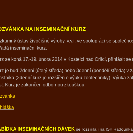
OZVÁNKA NA INSEMINAČNÍ KURZ
zkumný ústav živočišné výroby, v.v.i. ve spolupráci se společno
řádá inseminační kurz.
rz se koná 17.-19. února 2014 v Kostelci nad Orlicí, přihlásit se
rz je buď 2denní (úterý-středa) nebo 3denní (pondělí-středa) v z
astníka (3denní kurz je rozšířen o výuku zootechniky). Výuka zah
st. Kurz je zakončen odbornou zkouškou.
zvánka
ihláška
ABÍDKA INSEMINAČNÍCH DÁVEK
se rozšířila i na ISK Radouňka