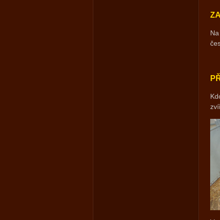
Z
Na 
čes
PŘ
Kdo
zví