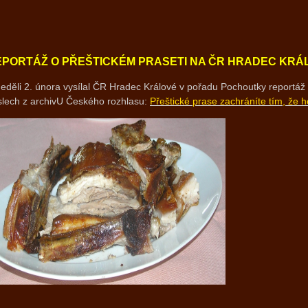
EPORTÁŽ O PŘEŠTICKÉM PRASETI NA ČR HRADEC KRÁ
eděli 2. února vysílal ČR Hradec Králové v pořadu Pochoutky reportáž 
slech z archivU Českého rozhlasu:
Přeštické prase zachráníte tím, že h