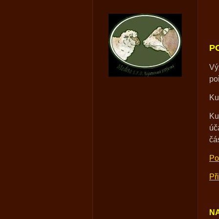
P
Vý
po
Ku
Ku
úč
čá
Po
Př
N