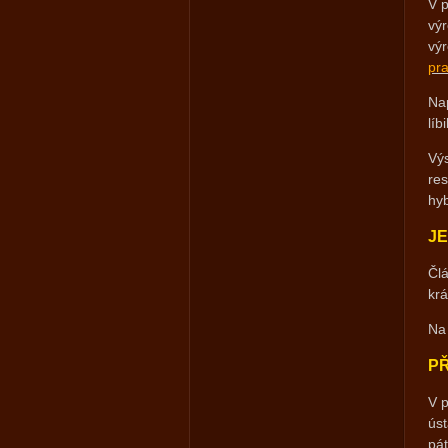
V p
výr
výr
pr
Nap
líbi
Výs
re
hyb
JE
Člá
kr
Na 
PŘ
V p
úst
pát