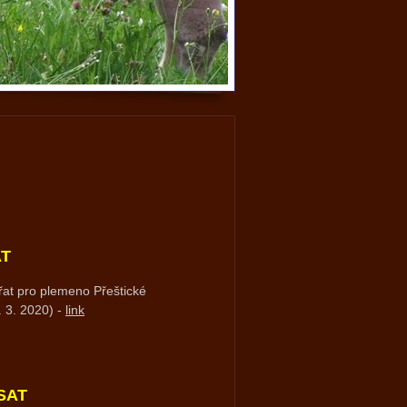
AT
at pro p
lemeno Přeštické
. 3. 2020) -
link
SAT