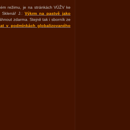
ckém režimu, je na stránkách VÚŽV ke
, Sklenář J.:
Výkrm na pastvě jako
hnout zdarma. Stejně tak i sborník ze
sat v podmínkách globalizovaného