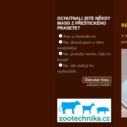
OCHUTNALI JSTE NĚKDY
MASO Z PŘEŠTICKÉHO
R
PRASETE?
V n
Ano a chutnalo mi
po
Ne, dosud jsem o něm
neslyšel(a)
Ne, protože nevím, kde ho
koupit
Ne, ale rád(a) ho
vyzkouším
zobrazit výsledky