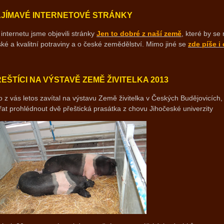
AJÍMAVÉ INTERNETOVÉ STRÁNKY
internetu jsme objevili stránky
Jen to dobré z naší země
, které by se
ké a kvalitní potraviny a o české zemědělství. Mimo jiné se
zde píše i 
EŠTÍCI NA VÝSTAVĚ ZEMĚ ŽIVITELKA 2013
 z vás letos zavítal na výstavu Země živitelka v Českých Budějovicích
řat prohlédnout dvě přeštická prasátka z chovu Jihočeské univerzity