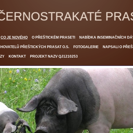
 ČERNOSTRAKATÉ PRA
CO JE NOVÉHO
O PŘEŠTICKÉM PRASETI
NABÍDKA INSEMINAČNÍCH DÁ
HOVATELŮ PŘEŠTICKÝCH PRASAT O.S.
FOTOGALERIE
NAPSALI O PŘEŠ
ZY
KONTAKT
PROJEKT NAZV QJ1210253