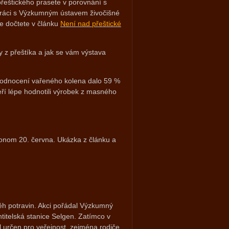
řeštického prasete v porovnání s
upráci s Výzkumným ústavem živočišné
se dočtete v článku
Není nad přeštické
y z přeštíka a jak se vám výstava
 hodnocení vařeného kolena dalo 59 %
ří lépe hodnotili výrobek z masného
Ekonom 20. června. Ukázka z článku a
běh potravin. Akci pořádal Výzkumný
htitelská stanice Selgen. Zatímco v
l určen pro veřejnost, zejména rodiče