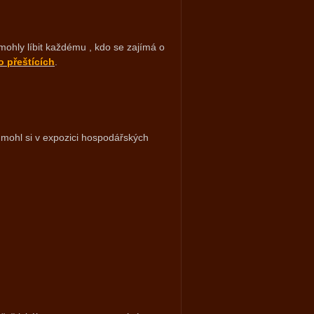
 mohly líbit každému , kdo se zajímá o
o přeštících
.
, mohl si v expozici hospodářských