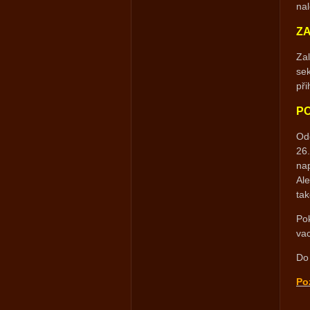
nal
ZA
Zal
sek
při
P
Od
26.
nap
Ale
tak
Pok
va
Do 
Po