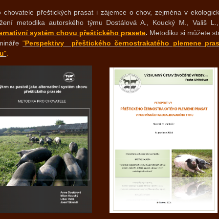
o chovatele přeštických prasat i zájemce o chov, zejména v ekologi
ažení metodika autorského týmu Dostálová A., Koucký M., Vališ L.
ternativní systém chovu přeštického prasete
.
Metodiku si můžete stá
mináře
"
Perspektivy přeštického černostrakatého plemene pra
hu
"
.