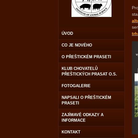
Pr
st
al
se
ÚVOD
tr
CO JE NOVÉHO
O PŘEŠTICKÉM PRASETI
KLUB CHOVATELŮ
PŘEŠTICKÝCH PRASAT O.S.
FOTOGALERIE
NAPSALI O PŘEŠTICKÉM
PRASETI
ZAJÍMAVÉ ODKAZY A
INFORMACE
KONTAKT