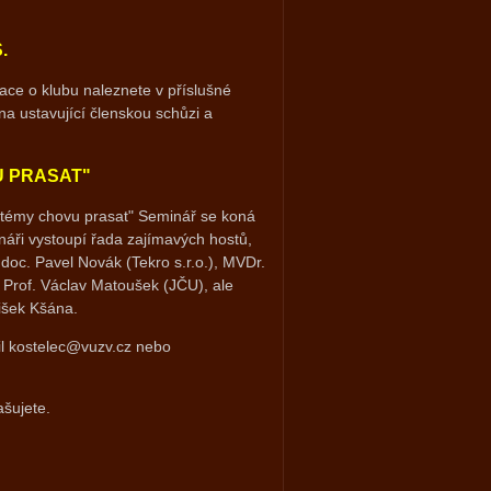
.
ace o klubu naleznete v příslušné
na ustavující členskou schůzi a
U PRASAT"
stémy chovu prasat" Seminář se koná
náři vystoupí řada zajímavých hostů,
doc. Pavel Novák (Tekro s.r.o.), MVDr.
 Prof. Václav Matoušek (JČU), ale
išek Kšána.
il kostelec@vuzv.cz nebo
ašujete.