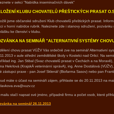
eznete v sekci "Nabídka inseminačních dávek"
LOŽENÍ KLUBU CHOVATELŮ PŘEŠTICKÝCH PRASAT O.S
ožili jsme občanské sdružení Klub chovatelů přeštických prasat. Inform
ci v horní nabídce rubrik. Naleznete zde i stanovy sdružení, pozvánku 
hlášku ke členství v klubu.
OZVÁNKA NA SEMINÁŘ "ALTERNATIVNÍ SYSTÉMY CHOV
dělení chovu prasat VÚŽV Vás srdečně zve na seminář Alternativní sy
11.2013 v aule střední zemědělské školy v Kostelci nad Orlicí. Na semi
říklad ing. Jan Stibal (Svaz chovatelů prasat v Čechách a na Moravě), 
na Hekrlová (KrajskÁ veterinární správA), ing. Anne Dostálová (VÚŽV),
é zástupci praxe - pan Josef Sklenář (Biofarma Sasov) nebo pan Frant
ud máte o účast na semináři zájem, přihlaste se do 20.11.2013 na ma
clavkova.eva@vuzv.cz
mailu stačí napsat své jméno, případně firmu a počet osob, které přihl
zvánka na seminář 26.11.2013