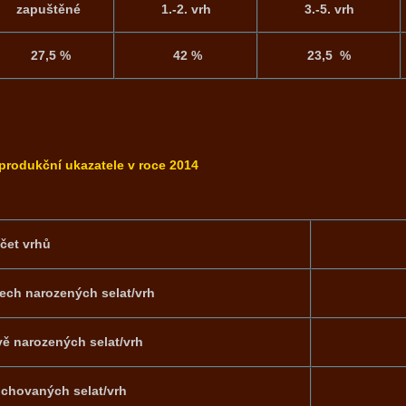
zapuštěné
1.-2. vrh
3.-5. vrh
27,5 %
42 %
23,5 %
produkční ukazatele v roce 2014
čet vrhů
ech narozených selat/vrh
vě narozených selat/vrh
chovaných selat/vrh