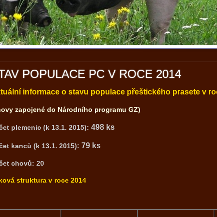
TAV POPULACE PC V ROCE 2014
tuální informace o stavu populace přeštického prasete v r
hovy zapojené do Národního programu GZ)
498 ks
čet plemenic (k 13.1. 2015):
79
ks
čet kanců (k 13.1. 2015):
čet chovů:
20
ková struktura v roce 2014