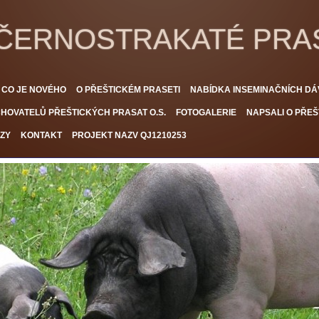
 ČERNOSTRAKATÉ PRA
CO JE NOVÉHO
O PŘEŠTICKÉM PRASETI
NABÍDKA INSEMINAČNÍCH DÁ
HOVATELŮ PŘEŠTICKÝCH PRASAT O.S.
FOTOGALERIE
NAPSALI O PŘEŠ
ZY
KONTAKT
PROJEKT NAZV QJ1210253