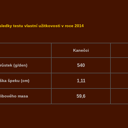
sledky testu vlastní užitkovosti v roce 2014
Kanečci
írůstek (g/den)
540
ška špeku (cm)
1,11
libového masa
59,6