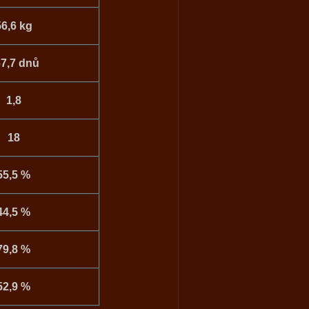
56,6 kg
7,7 dnů
1,8
18
55,5 %
44,5 %
79,8 %
52,9 %