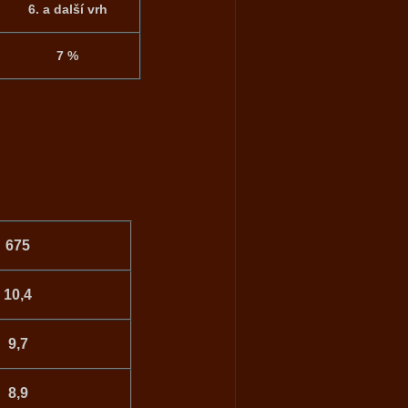
6. a
další vrh
7 %
675
10,4
9,7
8,9