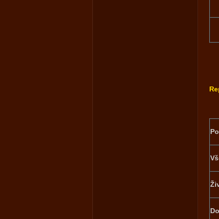
Re
Po
Vš
Ži
Do