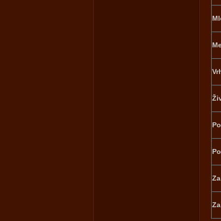
Ml
Me
Vr
Ži
Po
Po
Za
Za