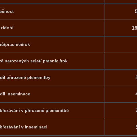
éčnost
zidobí
16
hů/prasnici/rok
vě narozených selat/ prasnici/rok
díl přirozené plemenitby
díl inseminace
březávání v přirozené plemenitbě
březávání v inseminaci