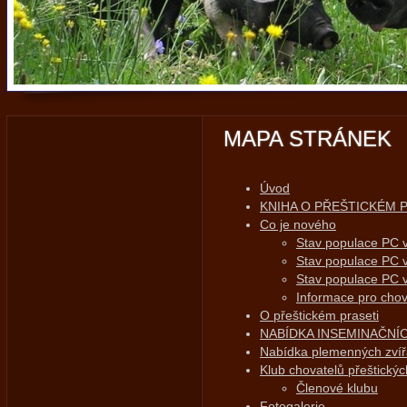
MAPA STRÁNEK
Úvod
KNIHA O PŘEŠTICKÉM 
Co je nového
Stav populace PC 
Stav populace PC 
Stav populace PC 
Informace pro chov
O přeštickém praseti
NABÍDKA INSEMINAČNÍ
Nabídka plemenných zvíř
Klub chovatelů přeštickýc
Členové klubu
Fotogalerie