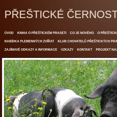
PŘEŠTICKÉ ČERNOS
ÚVOD
KNIHA O PŘEŠTICKÉM PRASETI
CO JE NOVÉHO
O PŘEŠTICK
NABÍDKA PLEMENNÝCH ZVÍŘAT
KLUB CHOVATELŮ PŘEŠTICKÝCH PRAS
ZAJÍMAVÉ ODKAZY A INFORMACE
VZKAZY
KONTAKT
PROJEKT NAZ