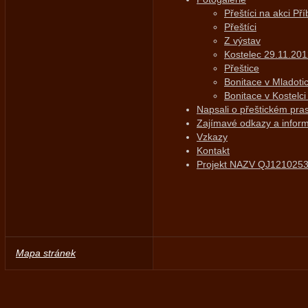
Přeštíci na akci Př
Přeštíci
Z výstav
Kostelec 29.11.20
Přeštice
Bonitace v Mladoti
Bonitace v Kostelci
Napsali o přeštickém pras
Zajímavé odkazy a infor
Vzkazy
Kontakt
Projekt NAZV QJ121025
Mapa stránek