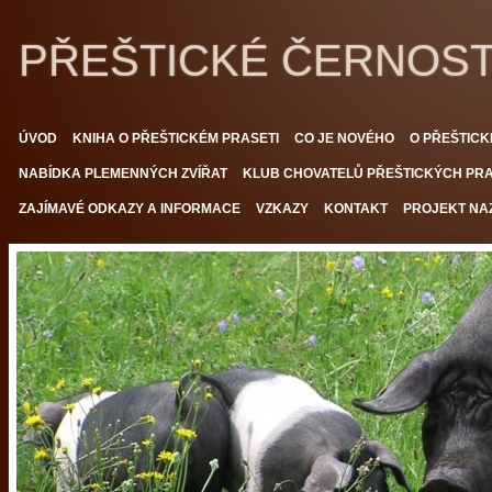
PŘEŠTICKÉ ČERNOS
ÚVOD
KNIHA O PŘEŠTICKÉM PRASETI
CO JE NOVÉHO
O PŘEŠTICK
NABÍDKA PLEMENNÝCH ZVÍŘAT
KLUB CHOVATELŮ PŘEŠTICKÝCH PRAS
ZAJÍMAVÉ ODKAZY A INFORMACE
VZKAZY
KONTAKT
PROJEKT NAZ