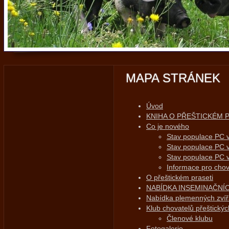
MAPA STRÁNEK
Úvod
KNIHA O PŘEŠTICKÉM 
Co je nového
Stav populace PC 
Stav populace PC 
Stav populace PC 
Informace pro chov
O přeštickém praseti
NABÍDKA INSEMINAČNÍ
Nabídka plemenných zvíř
Klub chovatelů přeštickýc
Členové klubu
Fotogalerie