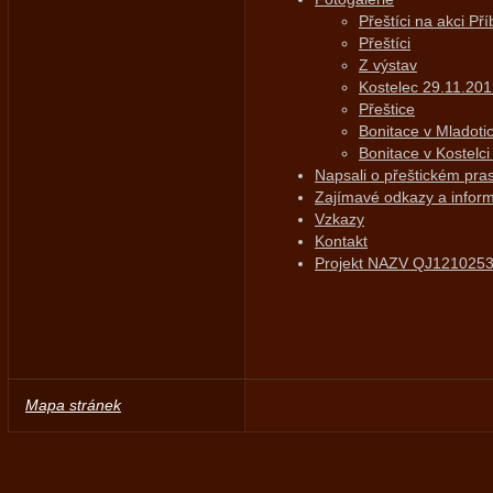
Přeštíci na akci Př
Přeštíci
Z výstav
Kostelec 29.11.20
Přeštice
Bonitace v Mladoti
Bonitace v Kostelci
Napsali o přeštickém pras
Zajímavé odkazy a infor
Vzkazy
Kontakt
Projekt NAZV QJ121025
Mapa stránek