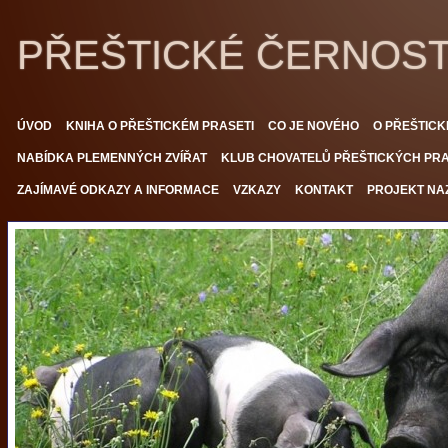
PŘEŠTICKÉ ČERNOS
ÚVOD
KNIHA O PŘEŠTICKÉM PRASETI
CO JE NOVÉHO
O PŘEŠTICK
NABÍDKA PLEMENNÝCH ZVÍŘAT
KLUB CHOVATELŮ PŘEŠTICKÝCH PRAS
ZAJÍMAVÉ ODKAZY A INFORMACE
VZKAZY
KONTAKT
PROJEKT NAZ