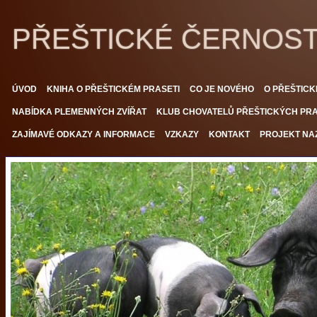
PŘEŠTICKÉ ČERNOS
ÚVOD
KNIHA O PŘEŠTICKÉM PRASETI
CO JE NOVÉHO
O PŘEŠTICK
NABÍDKA PLEMENNÝCH ZVÍŘAT
KLUB CHOVATELŮ PŘEŠTICKÝCH PRAS
ZAJÍMAVÉ ODKAZY A INFORMACE
VZKAZY
KONTAKT
PROJEKT NAZ