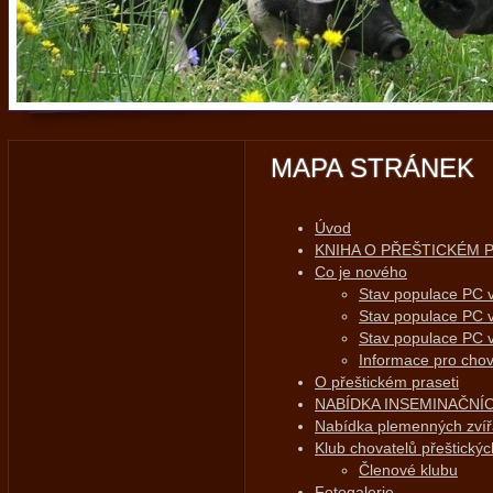
MAPA STRÁNEK
Úvod
KNIHA O PŘEŠTICKÉM 
Co je nového
Stav populace PC 
Stav populace PC 
Stav populace PC 
Informace pro chov
O přeštickém praseti
NABÍDKA INSEMINAČNÍ
Nabídka plemenných zvíř
Klub chovatelů přeštickýc
Členové klubu
Fotogalerie