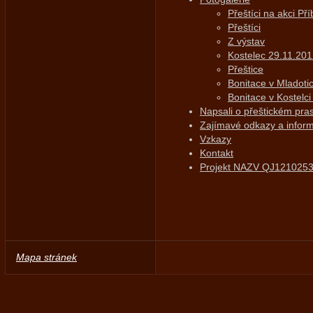
Přeštíci na akci Př
Přeštíci
Z výstav
Kostelec 29.11.20
Přeštice
Bonitace v Mladoti
Bonitace v Kostelci
Napsali o přeštickém pras
Zajímavé odkazy a infor
Vzkazy
Kontakt
Projekt NAZV QJ121025
Mapa stránek